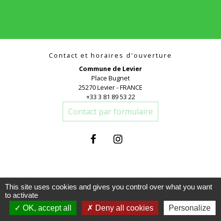
Contact et horaires d'ouverture
Commune de Levier
Place Bugnet
25270 Levier - FRANCE
+33 3 81 89 53 22
Contact par formulaire
This site uses cookies and gives you control over what you want
to activate
Liens
OK, accept all
Deny all cookies
Personalize