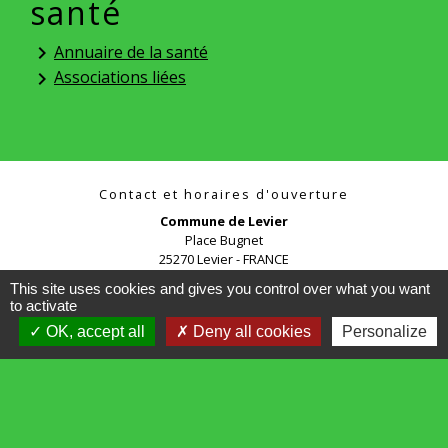
santé
Annuaire de la santé
keyboard_arrow_right
Associations liées
keyboard_arrow_right
Contact et horaires d'ouverture
Commune de Levier
Place Bugnet
25270 Levier - FRANCE
+33 3 81 89 53 22
This site uses cookies and gives you control over what you want
to activate
Contact par formulaire
OK, accept all
Deny all cookies
Personalize