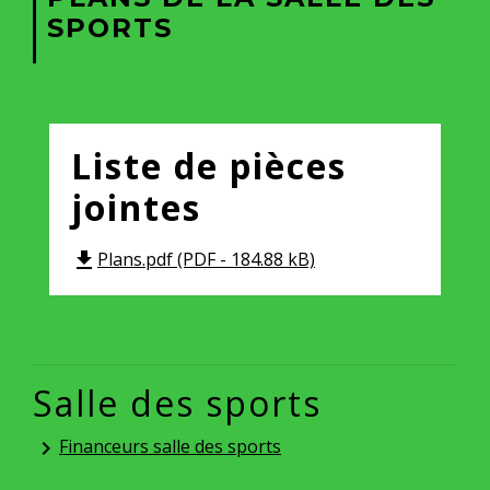
SPORTS
Liste de pièces
jointes
Plans.pdf (PDF - 184.88 kB)
file_download
Salle des sports
Financeurs salle des sports
keyboard_arrow_right