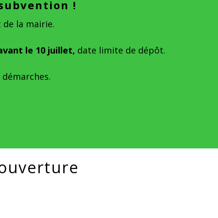
subvention !
de la mairie.
avant le 10 juillet,
date limite de dépôt.
s démarches.
'ouverture